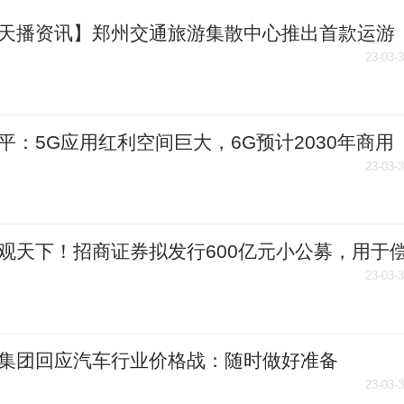
天播资讯】郑州交通旅游集散中心推出首款运游
产品
23-03-
平：5G应用红利空间巨大，6G预计2030年商用
鳌论道
23-03-
观天下！招商证券拟发行600亿元小公募，用于
期债务等
23-03-
集团回应汽车行业价格战：随时做好准备
23-03-