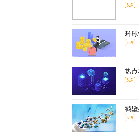
6.
头条
环球
派1.
头条
热点
破发
头条
鹤壁
可享
头条