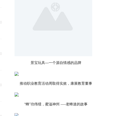
30
30
景宝玩具—一个源自情感的品牌
推动职业教育活动周取得实效，康展教育董事
30
“蜂”功伟绩，蜜溢神州 ----老蜂迷的故事