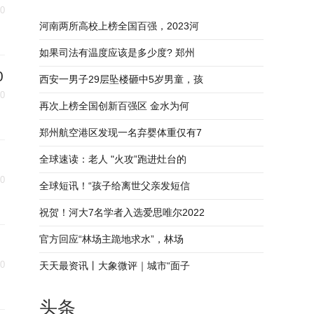
30
河南两所高校上榜全国百强，2023河
如果司法有温度应该是多少度? 郑州
0
西安一男子29层坠楼砸中5岁男童，孩
30
再次上榜全国创新百强区 金水为何
郑州航空港区发现一名弃婴体重仅有7
全球速读：老人 "火攻”跑进灶台的
30
全球短讯！“孩子给离世父亲发短信
祝贺！河大7名学者入选爱思唯尔2022
官方回应“林场主跪地求水”，林场
30
天天最资讯丨大象微评｜城市“面子
头条