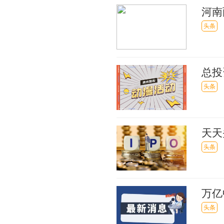
河南
受理
头条
总投
能源
头条
天天
所、
头条
万亿
40
头条