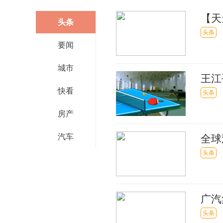
【天
头条
融合
头条
要闻
城市
王江
快看
丨博
头条
房产
汽车
全球
还到
头条
广汽
头条