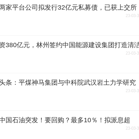
两家平台公司拟发行32亿元私募债，已获上交所
23-03-
资380亿元，林州签约中国能源建设集团打造清
项目
23-03-
头条：平煤神马集团与中科院武汉岩土力学研究
重庆大学签约仪式举行
23-03-
中国石油突发！要回购？最多10％！拟派息超
0亿元
23-03-