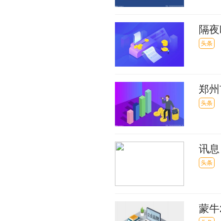
隔夜
头条
郑州
头条
讯息
头条
蒙牛