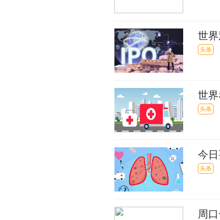
世界
头条
世界
题的
头条
今日
的汇
头条
周口