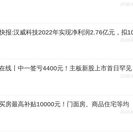
50％-世界热资讯
23-03-
快报:汉威科技2022年实现净利润2.76亿元，拟1
2元
23-03-
在线丨中一签亏4400元！主板新股上市首日罕见
23-03-
买房最高补贴10000元！门面房、商品住宅等均
受
23-03-