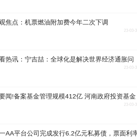
观焦点：机票燃油附加费今年二次下调
23-03-
看热讯：宁吉喆：全球化是解决世界经济通胀问
有效途径
23-03-
要闻!备案基金管理规模412亿 河南政府投资基金
融实践
23-03-
一AA平台公司完成发行6.2亿元私募债，票面利