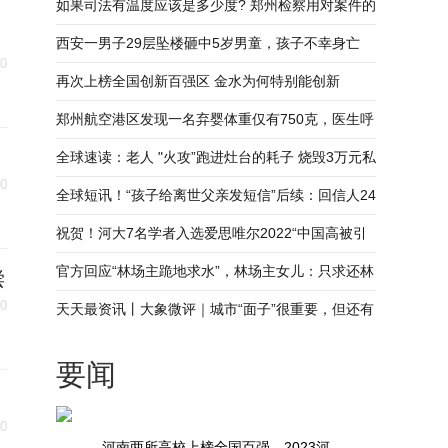
校新鲜出炉
如果司法有温度应该是多少度? 郑州检察用对案件的
态度告诉你|全球最资讯
西安一男子29层坠楼砸中5岁男童，孩子不幸身亡
30
再次上榜全国创新百强区 金水为何特别能创新
郑州航空港区发现一名弃婴体重仅有750克，医生呼
吁父母尽快来医院-环球实时
全球速读：老人 "火攻”跑进灶台的耗子 烧毁3万元私
30
房钱
全球短讯！“孩子给离世父亲发短信”后续：回信人24
岁，彼此没有再打扰
祝贺！河大7名学者入选爱思唯尔2022“中国高被引
学者”榜单
官方回应“林场主跪地求水”，林场主女儿：只求还林
偿
30
场应有的水源 当前简讯
天天最资讯丨大象微评｜城市“面子”很重要，但还有
更重要的东西
要闻
30
河南两所高校上榜全国百强，2023河