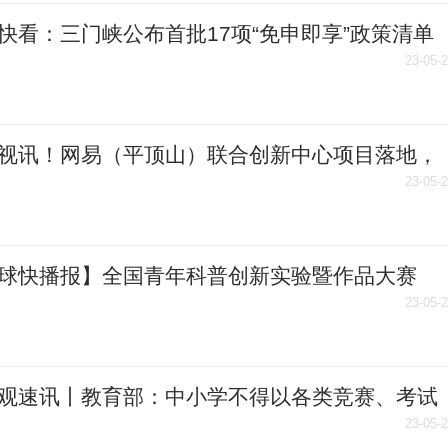
快看：三门峡公布首批17项“免申即享”政策清单
23-05-
视讯！网易（平顶山）联合创新中心项目落地，
5年内累计实现产值30亿元
23-05-
球快播报】全国青年科普创新实验暨作品大赛
南赛区）复赛即将开赛
23-05-
观速讯丨教育部：中小学不得以各类竞赛、考试
等作为招生入学依据或参考
23-05-