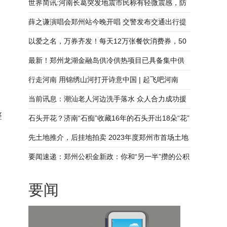
露台坠落
世界简讯:河南长葛突发地震市民称有轻微震感，防
震减灾中心已到现场调查
薛之谦演唱会郑州站今晚开唱 交警发布交通出行提
示
以爱之名，万券齐发！每天12万张餐饮消费券，50
万元现金文旅券，持续发放中！
最新！郑州龙湖金融岛供冷供热项目已具备集中供
冷条件-环球时快讯
行走河南 用锦绣山河打开诗意中国 | 起飞吧河南
当前讯息：潮汕老人河边洗手落水 众人合力成功援
整
救
石头开花？济南“石痴”收藏16年的石头开出18朵“花”
微速讯
先土地推介，后挂地拍卖 2023年度郑州市首场土地
市场推介会举行
要闻速递：郑州公积金新政：你和“另一半”攒的公积
。
金，可以一起付首付了！
要闻