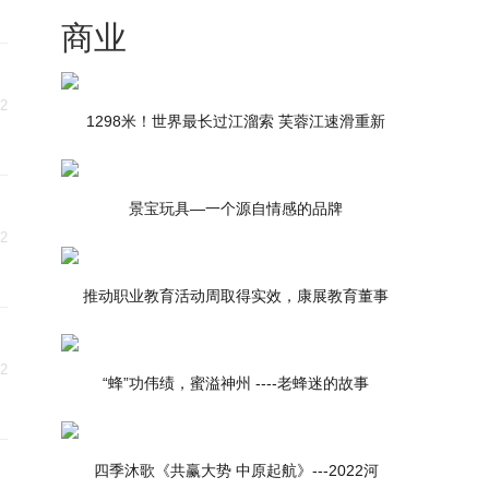
商业
22
1298米！世界最长过江溜索 芙蓉江速滑重新
景宝玩具—一个源自情感的品牌
22
推动职业教育活动周取得实效，康展教育董事
22
“蜂”功伟绩，蜜溢神州 ----老蜂迷的故事
四季沐歌《共赢大势 中原起航》---2022河