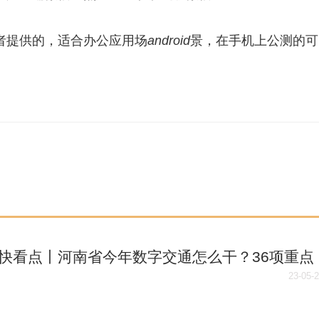
者提供的，适合办公应用场
android
景，在手机上公测的可
快看点丨河南省今年数字交通怎么干？36项重点
明确
23-05-