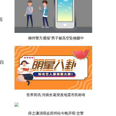
阅
柳州警方通报“男子被高空坠物砸中
自
世界简讯:河南长葛突发地震市民称有
薛之谦演唱会郑州站今晚开唱 交警