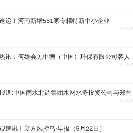
速递！河南新增551家专精特新中小企业
23-05-
热讯：何雄会见中德（中国）环保有限公司客人
23-05-
报道:中国南水北调集团水网水务投资公司与郑州
集团签署战略合作协议
23-05-
观速讯丨立方风控鸟·早报（5月22日）