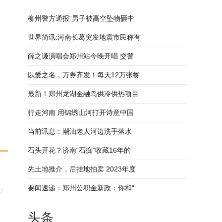
柳州警方通报“男子被高空坠物砸中
世界简讯:河南长葛突发地震市民称有
薛之谦演唱会郑州站今晚开唱 交警
以爱之名，万券齐发！每天12万张餐
最新！郑州龙湖金融岛供冷供热项目
行走河南 用锦绣山河打开诗意中国
当前讯息：潮汕老人河边洗手落水
石头开花？济南“石痴”收藏16年的
先土地推介，后挂地拍卖 2023年度
要闻速递：郑州公积金新政：你和“
22
头条