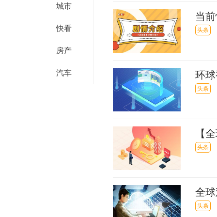
城市
当前
快看
头条
房产
汽车
环球
计划
头条
【全
（河
头条
全球
证书
头条