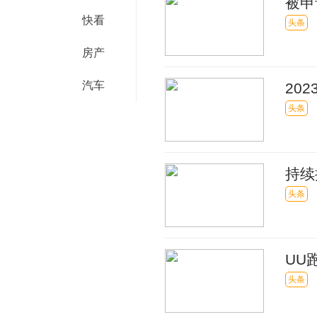
被申
快看
头条
房产
汽车
20
鼎“
头条
持续
头条
UU
财金
头条