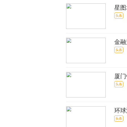
星图地
头条
金融
征求
头条
厦门
头条
环球
债表
头条