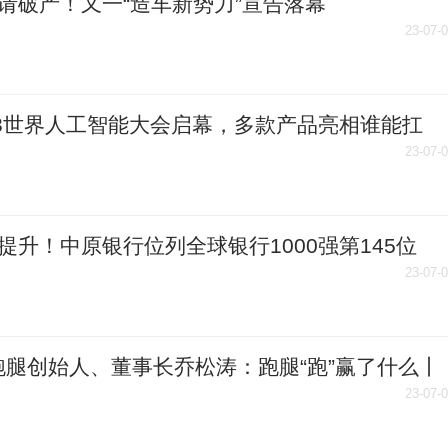
请破产！又一“造车新势力”宣告落幕
23-07-
23世界人工智能大会启幕，多款产品亮相谁能扛
国产大模型”未来？
23-07-
提升！中原银行位列全球银行1000强第145位
23-07-
跑腿创始人、董事长乔松涛：跑腿“跑”赢了什么丨
先生
23-07-