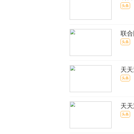
动
头条
联合
12％
头条
天天
角抗
头条
天天
期规
头条