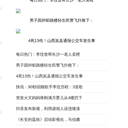
每日热门：李玟曾帮长沙一老人卖橙
06
男子因抑郁跳楼轻生民警飞扑救下：
4死13伤！山西岚县通报公交车发生事
06
每日热门：李玟曾帮长沙一老人卖橙
男子因抑郁跳楼轻生民警飞扑救下：
4死13伤！山西岚县通报公交车发生事
06
快讯：90秒回顾歌手李玟历程：3首歌
突发火灾妈妈将刚满月婴儿从4楼扔下
抖音发布新规，利用虚假人设违规涨
06
《长安的荔枝》启动影视化，马伯庸