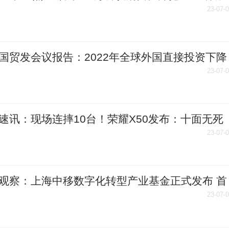
23-07-
国贸发会议报告：2022年全球外国直接投资下降
23-07-
速讯：现场连摔10台！荣耀X50发布：十面无死
摔，1399元起
23-07-
观察：上海中移数字化转型产业基金正式发布 首
模100亿元
23-07-