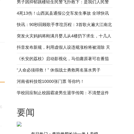
愿者：非常想念她
男子因抑郁跳楼轻生民警飞扑救下：是我们人民警
察的初心使命 全球聚焦
4死13伤！山西岚县通报公交车发生事故 全球快讯
快讯：90秒回顾歌手李玟历程：3首歌火遍大江南北
曾饱受婚姻困扰
突发火灾妈妈将刚满月婴儿从4楼扔下求生，十几人
拉起“大网”接住
抖音发布新规，利用虚假人设违规涨粉将被清除 天
天百事通
《长安的荔枝》启动影视化，马伯庸原著可在番茄
小说畅读！
“人命必须得救！” 休假战士勇救两名落水男子
河南省科技馆10000张门票 等你约！
学校回应制止校园霸凌男生退学传闻：不清楚这件
事
06
要闻