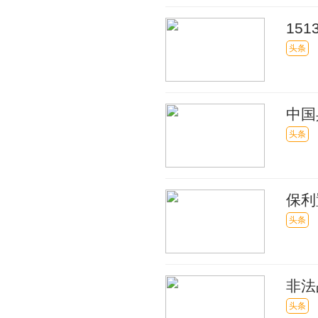
15
头条
中国
份进
头条
保利
127
头条
非法
被判
头条