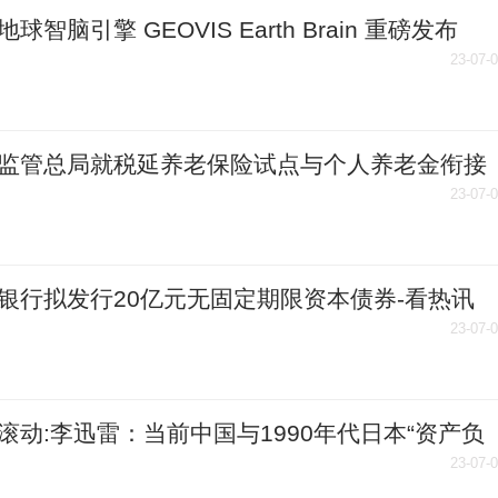
球智脑引擎 GEOVIS Earth Brain 重磅发布
23-07-
监管总局就税延养老保险试点与个人养老金衔接
意见
23-07-
银行拟发行20亿元无固定期限资本债券-看热讯
23-07-
滚动:李迅雷：当前中国与1990年代日本“资产负
衰退”不同
23-07-