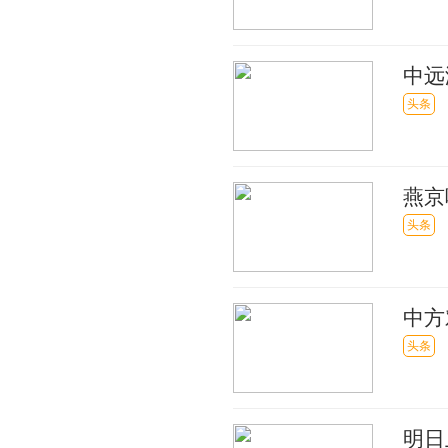
中远
头条
燕京
头条
中方
应 
头条
明日