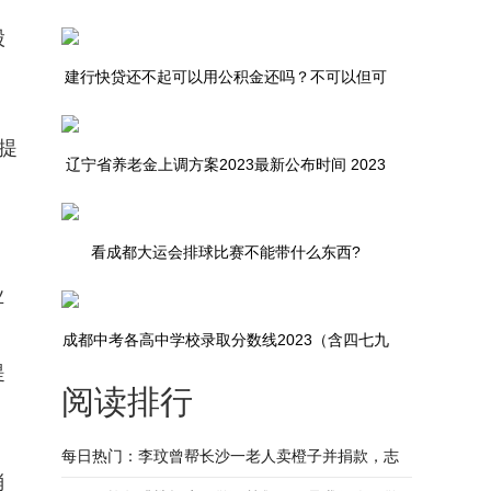
股
万吨
建行快贷还不起可以用公积金还吗？不可以但可
以尝试五种解决办法
提
辽宁省养老金上调方案2023最新公布时间 2023
年辽宁省养老金调整方案及计算公式最新消息
看成都大运会排球比赛不能带什么东西?
业
成都中考各高中学校录取分数线2023（含四七九
提
阅读排行
中）
每日热门：李玟曾帮长沙一老人卖橙子并捐款，志
消