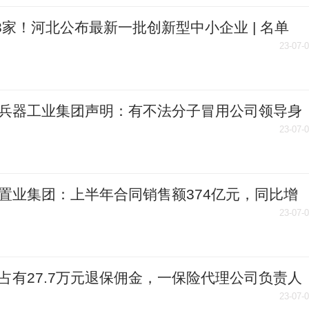
13家！河北公布最新一批创新型中小企业 | 名单
23-07-
兵器工业集团声明：有不法分子冒用公司领导身
行诈骗
23-07-
置业集团：上半年合同销售额374亿元，同比增
％
23-07-
占有27.7万元退保佣金，一保险代理公司负责人
刑
23-07-