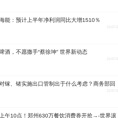
海能：预计上半年净利润同比大增1510％
23-07-
啤酒，不愿撒手“蔡徐坤” 世界新动态
23-07-
对镓、锗实施出口管制出于什么考虑？商务部回
快播
23-07-
上午10点！郑州630万餐饮消费券开抢→-世界滚