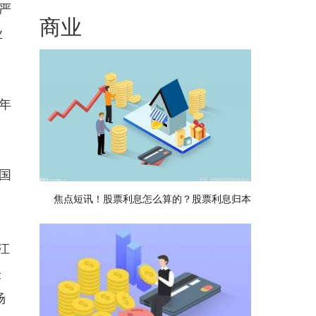
严
商业
业
年
国
焦点短讯！股票利息怎么算的？股票利息归本
江
表
场