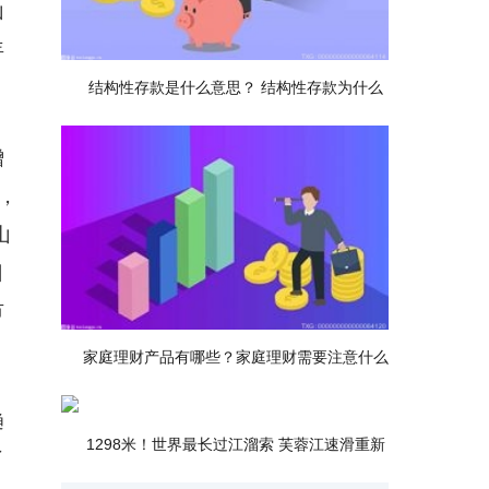
山
年
结构性存款是什么意思？ 结构性存款为什么
增
，
山
日
市
家庭理财产品有哪些？家庭理财需要注意什么
趋
1298米！世界最长过江溜索 芙蓉江速滑重新
了