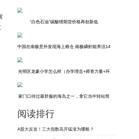
黄
“白色石油”碳酸锂期货价格再创新低
江
中国在南极意外发现海上粮仓 南极磷虾能养活14
亿人口!
光明区龙豪小学怎么样（办学理念+师资力量+环
境设施）
家门口待过最舒服的海岛之一，拿它当中转站简
阅读排行
直血亏！
A股大反攻！三大指数高开猛涨为哪般？