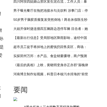
四川阿坝四姑娘山景区发生泥石流，工作人员：暴
雨导致游客已安全撤离
男子曝光餐厅在拖把池接水勾兑饮料 涉事门店：停
增
业整顿 店长免职
50岁男子脑胶质瘤复发突然倒地！两名休假医生秒
切“救人模式”
大姐开保时捷连撞四五辆路边违停车辆 目击者：她
增
下车连车牌号都记不清了
【最新出行信息】受局部地区降雨影响，途经中国
孙
是
铁路郑州局集团有限公司部分列车停运或晚点运行
超市员工徒手将掉地上的蜜饯扔回售卖区，商场：
爱
已知道此事，正在处理
实探郑州万邦：水产品、食盐销量骤增，商户预测
近期是销售高峰
《最后的真相》上映，黄晓明变身亦正亦邪“落魄律
师”
河南博主制作短视频，科普日本核污水排海的“前世
今生”
大
要闻
同