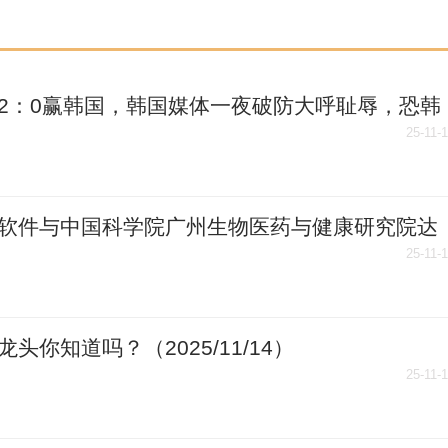
2：0赢韩国，韩国媒体一夜破防大呼耻辱，恐韩
以休矣 时快讯
25-11-
软件与中国科学院广州生物医药与健康研究院达
略合作-报道
25-11-
龙头你知道吗？（2025/11/14）
25-11-