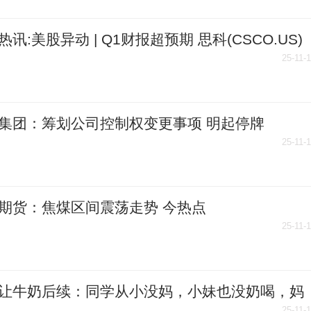
热讯:美股异动 | Q1财报超预期 思科(CSCO.US)
涨近7%
25-11-
集团：筹划公司控制权变更事项 明起停牌
25-11-
期货：焦煤区间震荡走势 今热点
25-11-
让牛奶后续：同学从小没妈，小妹也没奶喝，妈
25-11-