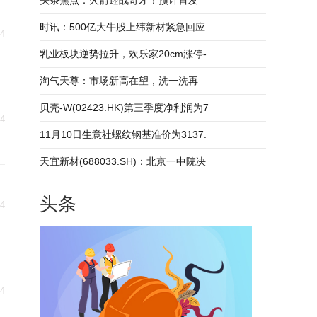
头条焦点：火箭迎战奇才！预计首发
时讯：500亿大牛股上纬新材紧急回应
14
乳业板块逆势拉升，欢乐家20cm涨停-
淘气天尊：市场新高在望，洗一洗再
贝壳-W(02423.HK)第三季度净利润为7
14
11月10日生意社螺纹钢基准价为3137.
天宜新材(688033.SH)：北京一中院决
头条
14
14