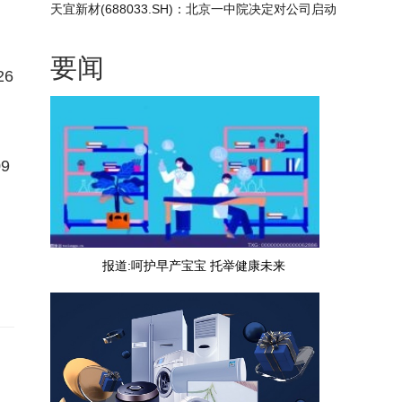
天宜新材(688033.SH)：北京一中院决定对公司启动
预重整|今日热搜
要闻
26
9
报道:呵护早产宝宝 托举健康未来