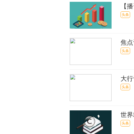
【播
司股
头条
焦点
20
头条
大行
申“
头条
世界
前沿
头条