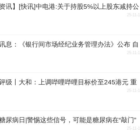
资讯】[快讯]中电港:关于持股5%以上股东减持公
份触及1%整数倍
25-11-
讯息：《银行间市场经纪业务管理办法》公布 自
26年1月1日起实施
25-11-
评级丨大和：上调哔哩哔哩目标价至245港元 重
买入”评级-今日观点
25-11-
糖尿病日|警惕这些信号，可能是糖尿病在“敲门”
热点
25-11-