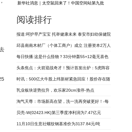
，
新华社消息｜太空鼠回来了！中国空间站第九批
阅读排行
空间科学实验样品顺利返回
报道:呵护早产宝宝 托举健康未来 泰安市妇幼保健院
举办世界早产儿日活动
邱县南南木材厂（个体工商户）成立 注册资本2万人
去
民币 每日消息
每日快播:这是什么怪物？33分钟轰55+12毫无喜色
约基奇超鲨鱼之夜刷6纪录
头条焦点：火箭迎战奇才！预计首发出炉：5虎阵容
5
不变，乌度卡延续赢球模式
时讯：500亿大牛股上纬新材紧急回应！股价存在随
时快速下跌的风险
乳业板块逆势拉升，欢乐家20cm涨停-热点
淘气天尊：市场新高在望，洗一洗再突破更好！-每
日头条
贝壳-W(02423.HK)第三季度净利润为7.47亿元
11月10日生意社螺纹钢基准价为3137.84元/吨