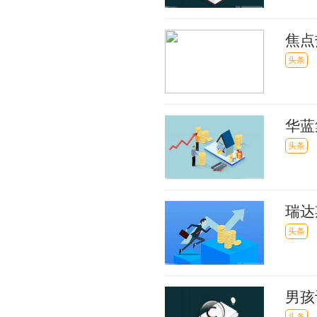
焦点
盘前
头条
华蓝
头条
瑞达
头条
男孩