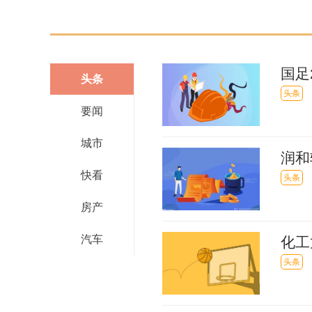
国足
头条
症可
头条
要闻
城市
润和
快看
成战
头条
房产
汽车
化工
头条