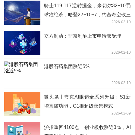
骑士119-117逆转掘金，米切尔32+10罚
球准绝杀，哈登22+10+7，约基奇空砍三
2026-02-10
双|今亮点
立方制药：非奈利酮上市申请获受理
2026-02-10
港股石药集团涨近5%
2026-02-10
微头条丨夸克AI眼镜全系列升级：S1新
增直播功能，G1推超级夜景模式
2026-02-09
沪指重回4100点，创业板收涨近3％，AI