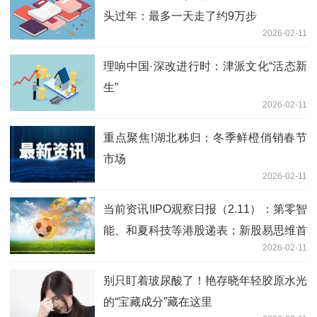
头过年：最多一天走了约9万步
2026-02-11
理响中国·深改进行时：津派文化“活态新
生”
2026-02-11
重点聚焦!湖北秭归：冬季鲜橙俏销春节
市场
2026-02-11
当前资讯!IPO观察日报（2.11）：第零智
能、和夏科技等港股递表；新股易思维首
2026-02-11
日涨58.93%，先导智能港股险破发
别只盯着玻尿酸了！艳存晓年轻胶原水光
的“宝藏成分”藏在这里