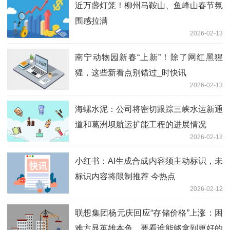
近万盏灯笼！柳州马鞍山、鱼峰山春节氛
围感拉满
2026-02-13
南宁动物园新春“上新”！除了网红黑猩
猩，这些新看点别错过_时快讯
2026-02-13
海螺水泥：公司将密切跟踪三峡水运新通
道和葛洲坝航运扩能工程的进展情况
2026-02-12
小红书：AI生成合成内容须主动标识，未
标识内容将限制推荐 今热点
2026-02-12
联想集团杨元庆回应“存储价格”上涨：困
难方显英雄本色，要看谁能够拿到更好的