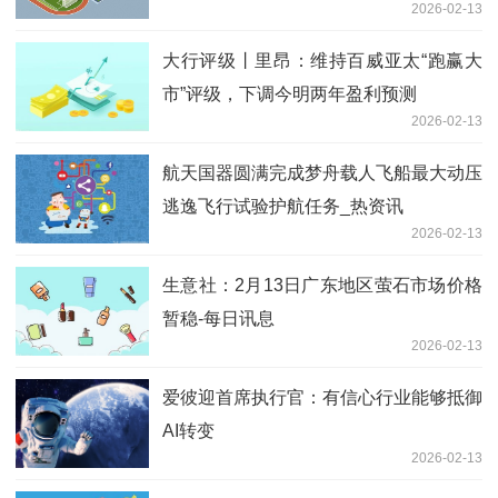
2026-02-13
大行评级丨里昂：维持百威亚太“跑赢大
市”评级，下调今明两年盈利预测
2026-02-13
航天国器圆满完成梦舟载人飞船最大动压
逃逸飞行试验护航任务_热资讯
2026-02-13
生意社：2月13日广东地区萤石市场价格
暂稳-每日讯息
2026-02-13
爱彼迎首席执行官：有信心行业能够抵御
AI转变
2026-02-13