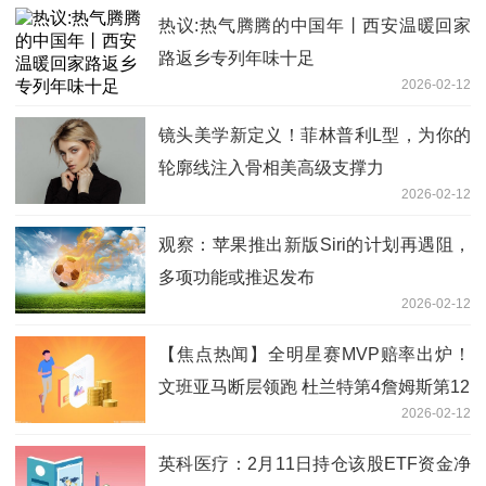
热议:热气腾腾的中国年丨西安温暖回家
路返乡专列年味十足
2026-02-12
镜头美学新定义！菲林普利L型，为你的
轮廓线注入骨相美高级支撑力
2026-02-12
观察：苹果推出新版Siri的计划再遇阻，
多项功能或推迟发布
2026-02-12
【焦点热闻】全明星赛MVP赔率出炉！
文班亚马断层领跑 杜兰特第4詹姆斯第12
2026-02-12
英科医疗：2月11日持仓该股ETF资金净