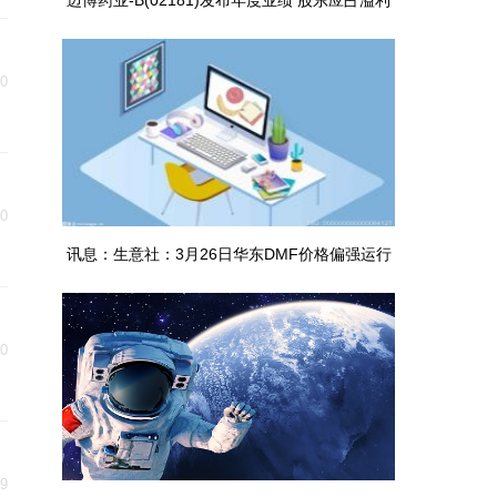
迈博药业-B(02181)发布年度业绩 股东应占溢利
5713.3万元 同比扭亏为盈
30
30
讯息：生意社：3月26日华东DMF价格偏强运行
30
29