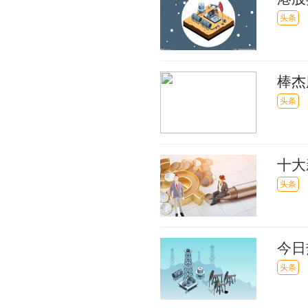
高，
头条
棒杰
元 
头条
十大
十名
头条
今日
头条