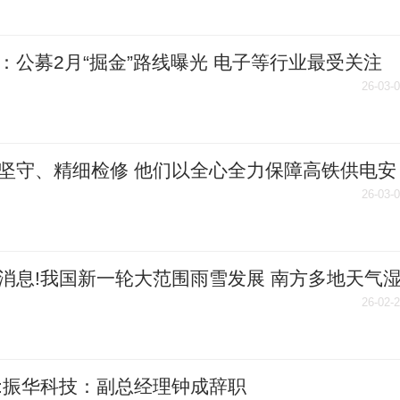
：公募2月“掘金”路线曝光 电子等行业最受关注
26-03-
坚守、精细检修 他们以全心全力保障高铁供电安
每日热闻
26-03-
消息!我国新一轮大范围雨雪发展 南方多地天气
26-02-
:振华科技：副总经理钟成辞职