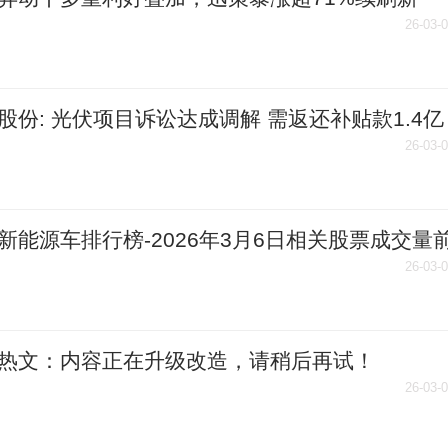
年内累涨158%-每日快播
26-03-
股份: 光伏项目诉讼达成调解 需返还补贴款1.4亿
速看料
26-03-
新能源车排行榜-2026年3月6日相关股票成交量
26-03-
热文：内容正在升级改造，请稍后再试！
26-03-