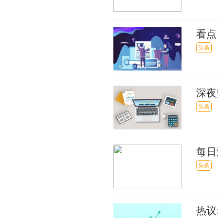
看点
头条
深夜
全_
头条
每日
冷
头条
热议