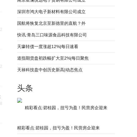
南京星澜悦选电子贸易有限公司成立
深圳市鸿大电子新材料有限公司成立
国航将恢复北京至新德里的直航？外
02
快讯:青岛三口味源食品科技有限公司
天壕转债一度涨超12%|每日速看
道指期货盘初跌幅扩大至2%|每日聚焦
02
天禄科技盘中创历史新高|动态焦点
头条
湿
28
精彩看点:碧桂园，扭亏为盈！民营房企迎来
精彩看点:碧桂园，扭亏为盈！民营房企迎来