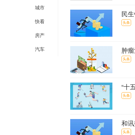
城市
民生
快看
升0
头条
房产
汽车
肿瘤
头条
“十
头条
和讯
会出
头条