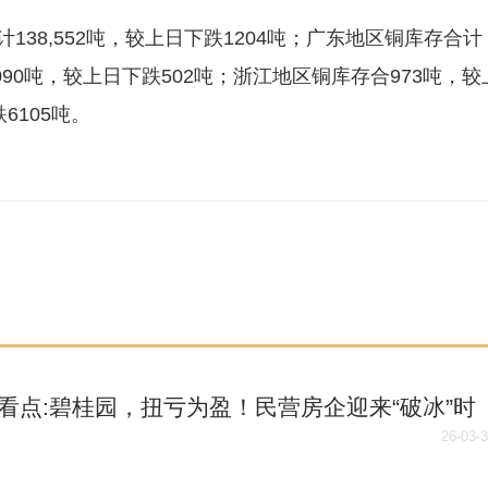
138,552吨，较上日下跌1204吨；广东地区铜库存合计
,090吨，较上日下跌502吨；浙江地区铜库存合973吨，较
6105吨。
看点:碧桂园，扭亏为盈！民营房企迎来“破冰”时
26-03-