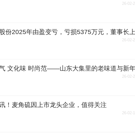
26-02-
股份2025年由盈变亏，亏损5375万元，董事长
酬181万元，员工人均薪酬31万元 资讯
26-02-
气 文化味 时尚范——山东大集里的老味道与新
播资讯
26-02-
讯！麦角硫因上市龙头企业，值得关注
26/2/13）
26-02-