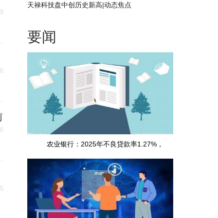
天禄科技盘中创历史新高|动态焦点
09
要闻
06
前
06
农业银行：2025年不良贷款率1.27%，
05