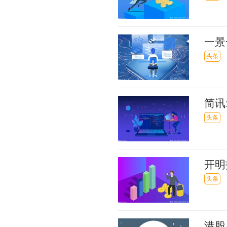
一景
讯
头条
简讯
计大
头条
开明
元
头条
港股