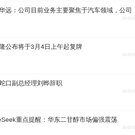
华远：公司目前业务主要聚焦于汽车领域，公司
产品没有在人形机器人领域应用-今日关注
26-03-
隆公布将于3月4日上午起复牌
26-03-
蛇口副总经理刘晔辞职
26-03-
iceSeek重点提醒：华东二甘醇市场偏强震荡
26-03-