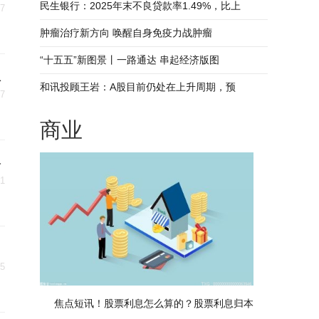
民生银行：2025年末不良贷款率1.49%，比上
27
肿瘤治疗新方向 唤醒自身免疫力战肿瘤
“十五五”新图景丨一路通达 串起经济版图
上
和讯投顾王岩：A股目前仍处在上升周期，预
27
商业
年
21
15
焦点短讯！股票利息怎么算的？股票利息归本