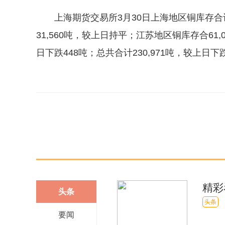
上海期货交易所3月30日上海地区铜库存合计
31,560吨，较上日持平；江苏地区铜库存合61
日下跌448吨；总共合计230,971吨，较上日下跌
关键词：
铜
精彩
头条
刻
头条
要闻