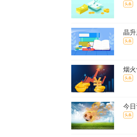
头条
晶升
年薪
头条
烟火
俗_
头条
今日
（20
头条