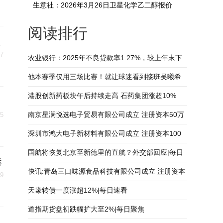
生意社：2026年3月26日卫星化学乙二醇报价
阅读排行
4990元/吨 每日动态
速
27
农业银行：2025年不良贷款率1.27%，较上年末下
降3BP_焦点热闻
他本赛季仅用三场比赛！就让球迷看到接班吴曦希
望，值得期待-微资讯
港股创新药板块午后持续走高 石药集团涨超10%
南京星澜悦选电子贸易有限公司成立 注册资本50万
25
人民币
深圳市鸿大电子新材料有限公司成立 注册资本100
万人民币-焦点关注
国航将恢复北京至新德里的直航？外交部回应|每日
港
视讯
快讯:青岛三口味源食品科技有限公司成立 注册资本
09
500万人民币
天壕转债一度涨超12%|每日速看
道指期货盘初跌幅扩大至2%|每日聚焦