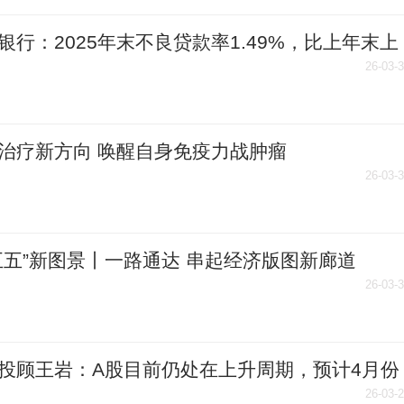
银行：2025年末不良贷款率1.49%，比上年末上
.02个百分点|精彩看点
26-03-
治疗新方向 唤醒自身免疫力战肿瘤
26-03-
五五”新图景丨一路通达 串起经济版图新廊道
26-03-
投顾王岩：A股目前仍处在上升周期，预计4月份
现上涨|速讯
26-03-