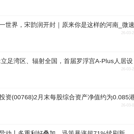
一世界，宋韵润开封｜原来你是这样的河南_微
26-03-
:立足湾区、辐射全国，首届罗浮宫A-Plus人居设
奖即将荣耀揭榜
26-03-
投资(00768)2月末每股综合资产净值约为0.085
26-03-
异动丨多重利好叠加，迅策暴涨超71%续刷新