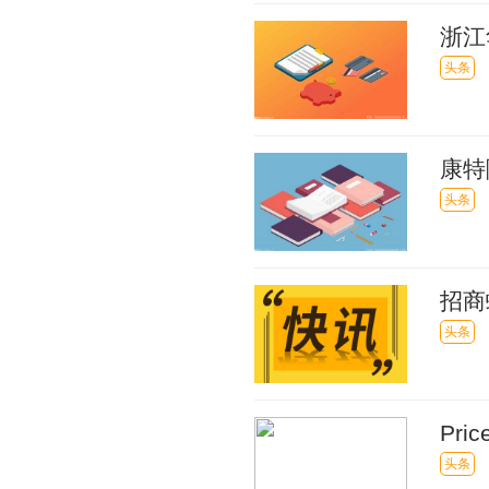
浙江
相关
头条
康特
头条
招商
头条
Pr
头条