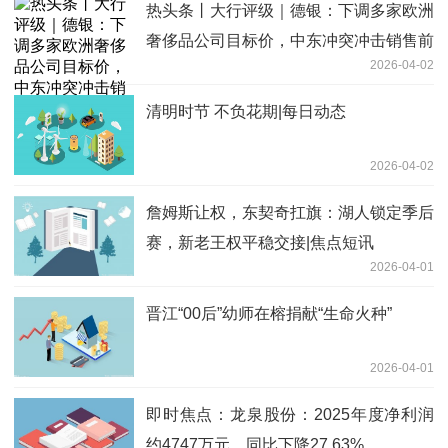
热头条丨大行评级｜德银：下调多家欧洲
奢侈品公司目标价，中东冲突冲击销售前
2026-04-02
景
清明时节 不负花期|每日动态
2026-04-02
詹姆斯让权，东契奇扛旗：湖人锁定季后
赛，新老王权平稳交接|焦点短讯
2026-04-01
晋江“00后”幼师在榕捐献“生命火种”
2026-04-01
即时焦点：龙泉股份：2025年度净利润
约4747万元，同比下降27.63%