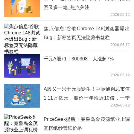
赛又多一笔_焦点关注
2026-05-12
焦点信息:谷歌Chrome 148浏览器爆出
Bug：新标签页无法隐藏书签栏
2026-05-12
千元A股+1！300308，大涨超7%
2026-05-12
A股又一只千元股诞生！中际旭创总市值
1.11万亿元，股价一年涨近10倍，一季
2026-05-12
度业绩超2024年全年
PriceSeek提醒：秦皇岛金茂源纸业上调
瓦楞纸纱管纸价格