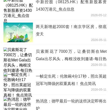
中新控股（08125.HK）配售新股募资
1430万港元_焦点信息
2026-05-12
两天新增超2000套！南京学区房，彻底
变天
2026-05-11
贝索斯花了7000万，让桑切斯在Met
Gala出尽风头，梅根没收到邀请-每日热
2026-05-11
点
一帧定生死：伦敦碗4分17秒，照出英超
冠军与降级的双重真相！ 焦点简讯
2026-05-11
热消息：德甲最后一轮的这些决定即将出
炉