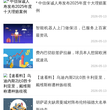
* 中信保诚人寿发布2025年度十大理赔案
例
2026-05-13
智能机器人上门做保洁，已服务上百家
最资讯
2026-05-13
费内巴切欲签萨拉赫，球员本人想留欧洲
观速讯
2026-05-13
【速看料】乌迪内斯2比0胜卡利亚里，
戴维斯称遭种族歧视
2026-05-13
胡萨诺夫缺席曼城对阵布伦特福德大名单
新动态