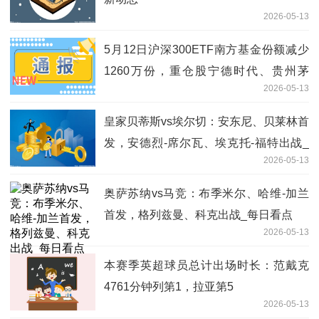
2026-05-13
5月12日沪深300ETF南方基金份额减少
1260万份，重仓股宁德时代、贵州茅
2026-05-13
台、中际旭创
皇家贝蒂斯vs埃尔切：安东尼、贝莱林首
发，安德烈-席尔瓦、埃克托-福特出战_
2026-05-13
焦点消息
奥萨苏纳vs马竞：布季米尔、哈维-加兰
首发，格列兹曼、科克出战_每日看点
2026-05-13
本赛季英超球员总计出场时长：范戴克
4761分钟列第1，拉亚第5
2026-05-13